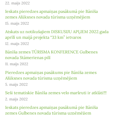
22. maijs 2022
Ieskats pieredzes apmaiņas pasākumā pie Bānīša
zemes Alūksnes novada tūrisma uzņēmējiem
15. maijs 2022
Atskats uz notikušajiem DISKUSIJU APĻIEM 2022.gada
aprīlī un maijā projekta “33 km” ietvaros
12. maijs 2022
Bānīša zemes TŪRISMA KONFERENCE Gulbenes
novada Stāmerienas pilī
11. maijs 2022
Pieredzes apmaiņas pasākums pie Bānīša zemes
Alūksnes novada tūrisma uzņēmējiem
5. maijs 2022
Seši tematiskie Bānīša zemes velo maršruti ir atklāti!!!
2. maijs 2022
Ieskats pieredzes apmaiņas pasākumā pie Bānīša
zemes Gulbenes novada tūrisma uzņēmējiem