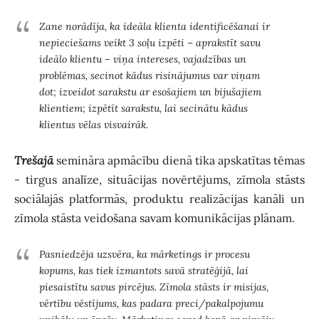
Zane norādīja, ka ideāla klienta identificēšanai ir
nepieciešams veikt 3 soļu izpēti – aprakstīt savu
ideālo klientu – viņa intereses, vajadzības un
problēmas, secinot kādus risinājumus var viņam
dot; izveidot sarakstu ar esošajiem un bijušajiem
klientiem; izpētīt sarakstu, lai secinātu kādus
klientus vēlas visvairāk.
Trešajā
semināra apmācību dienā tika apskatītas tēmas
- t
irgus analīze, situācijas novērtējums, zīmola stāsts
sociālajās platformās, produktu realizācijas kanāli un
zīmola stāsta veidošana savam komunikācijas plānam.
Pasniedzēja uzsvēra, ka mārketings ir procesu
kopums, kas tiek izmantots savā stratēģijā, lai
piesaistītu savus pircējus. Zīmola stāsts ir misijas,
vērtību vēstījums, kas padara preci/pakalpojumu