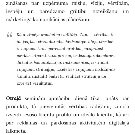
zināšanas par uzņēmuma misiju, vīziju, vērtībām,
iespēju un paredzamo grūtību noteikšanu un
mārketinga komunikācijas plānošanu.
Kā atzīmēja apmācību vadītāja Zane - vērtības ir
idejas, kas virza darbību. Veiksmīgai ideju virzībai
ir nepieciešams paredzēt grūtības, nospraust
mērķus, atpazīt savu pircēju, veiksmīgi sakombinēt
dažādus komunikācijas instrumentus, izstrādāt
ziņojumu stratēģiju, izvēlēties ziņojumu nodošanas
kanālu, sastādīt budžetu, realizēt stratēģiju un
izvērtēt rezultātus.
Otrajā
semināra apmācību dienā tika runāts par
produkta, tā pievienotās vērtības radīšanu, zīmola
izveidi, esošo klienta profilu un ideālo klientu, kā arī
par reklāmas un pārdošanas aktivitātēm digitālajā
laikmetā.