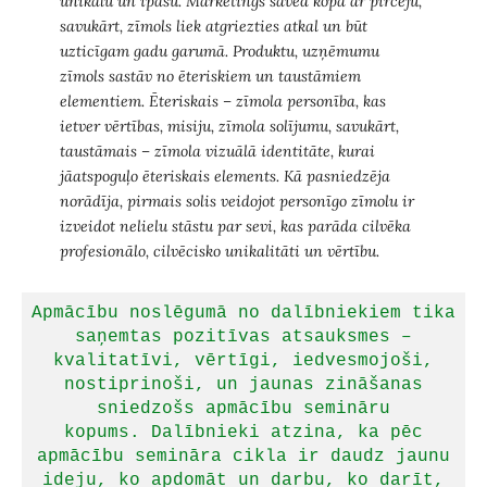
unikālu un īpašu. Mārketings saved kopā ar pircēju,
savukārt, zīmols liek atgriezties atkal un būt
uzticīgam gadu garumā. Produktu, uzņēmumu
zīmols sastāv no ēteriskiem un taustāmiem
elementiem. Ēteriskais – zīmola personība, kas
ietver vērtības, misiju, zīmola solījumu, savukārt,
taustāmais – zīmola vizuālā identitāte, kurai
jāatspoguļo ēteriskais elements. Kā pasniedzēja
norādīja, pirmais solis veidojot personīgo zīmolu ir
izveidot nelielu stāstu par sevi, kas parāda cilvēka
profesionālo, cilvēcisko unikalitāti un vērtību.
Apmācību noslēgumā no dalībniekiem tika
saņemtas pozitīvas atsauksmes –
kvalitatīvi, vērtīgi, iedvesmojoši,
nostiprinoši, un jaunas zināšanas
sniedzošs apmācību semināru
kopums.
Dalībnieki atzina, ka pēc
apmācību semināra cikla ir daudz jaunu
ideju, ko apdomāt un darbu, ko darīt,