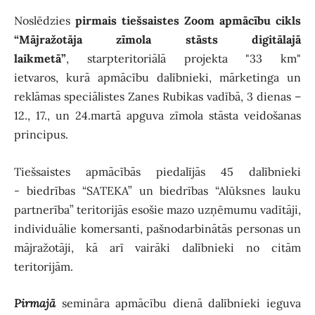
Noslēdzies
pirmais tiešsaistes Zoom apmācību cikls
“Mājražotāja zīmola stāsts digitālajā
laikmetā”
,
starpteritoriālā projekta "33 km"
ietvaros,
kurā apmācību dalībnieki, mārketinga un
reklāmas speciālistes Zanes Rubikas vadībā, 3 dienas –
12., 17., un 24.martā apguva zīmola stāsta veidošanas
principus.
Tiešsaistes apmācībās piedalījās
45 dalībnieki
-
biedrības “SATEKA” un biedrības “Alūksnes lauku
partnerība” teritorijās esošie mazo uzņēmumu vadītāji,
individuālie komersanti, pašnodarbinātās personas un
mājražotāji, kā arī vairāki dalībnieki no citām
teritorijām.
Pirmajā
semināra apmācību dienā dalībnieki ieguva