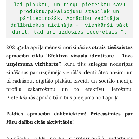
lai plauktu, un
tirgū pieteiktu
savu
produktu/pakalpojumu stabilāk un
pārliecinošāk. Apmācību vadītāja
dalībniekus aicināja – “vienkārši sākt
darīt, tad arī izdosies iecerētais!”.
2021.gada aprīļa mēnesī norisināsies
otrais tiešsaistes
apmācību cikls “Efektīva vizuālā identitāte – Tava
uzņēmuma vizītkarte”,
kurā tiks sniegtas noderīgas
zināšanas par uzņēmēja vizuālās identitātes nozīmi un
tā radīšanu, digitālo plakātu izveidi un sociālo mediju
profilu sakārtošanu un to efektīvu lietošanu.
Pieteikšanās apmācībām būs pieejama no 1.aprīļa.
Paldies apmācību dalībniekiem! Priecāsimies par
Jūsu dalību citās aktivitātēs!
Apmācību cikls notika starpteritoriālā sadarbības