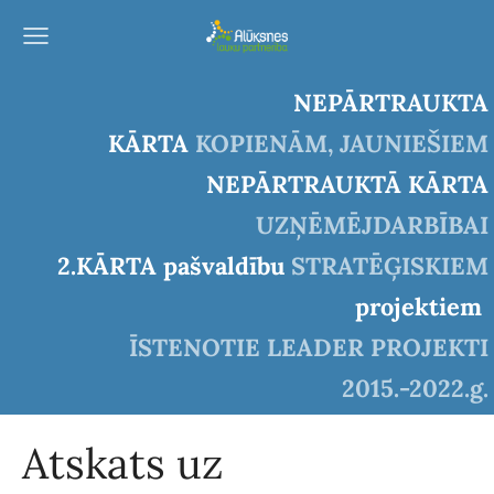
NEPĀRTRAUKTA
KĀRTA
KOPIENĀM, JAUNIEŠIEM
NEPĀRTRAUKTĀ KĀRTA
UZŅĒMĒJDARBĪBAI
2.KĀRTA pašvaldību
STRATĒĢISKIEM
projektiem
ĪSTENOTIE LEADER PROJEKTI
2015.-2022.g.
Atskats uz