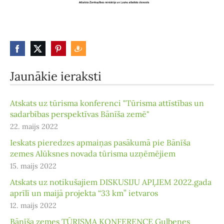
Jaunākie ieraksti
Atskats uz tūrisma konferenci "Tūrisma attīstības un
sadarbības perspektīvas Bānīša zemē"
22. maijs 2022
Ieskats pieredzes apmaiņas pasākumā pie Bānīša
zemes Alūksnes novada tūrisma uzņēmējiem
15. maijs 2022
Atskats uz notikušajiem DISKUSIJU APĻIEM 2022.gada
aprīlī un maijā projekta “33 km” ietvaros
12. maijs 2022
Bānīša zemes TŪRISMA KONFERENCE Gulbenes