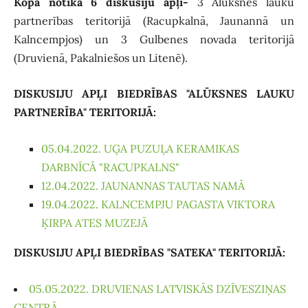
Kopā notika 6 diskusiju apļi-
3 Alūksnes lauku
partnerības teritorijā (Racupkalnā, Jaunannā un
Kalncempjos) un 3 Gulbenes novada teritorijā
(Druvienā, Pakalniešos un Litenē).
DISKUSIJU APĻI BIEDRĪBAS "ALŪKSNES LAUKU
PARTNERĪBA" TERITORIJĀ:
05.04.2022. UĢA PUZUĻA KERAMIKAS
DARBNĪCĀ "RACUPKALNS"
12.04.2022. JAUNANNAS TAUTAS NAMĀ
19.04.2022. KALNCEMPJU PAGASTA VIKTORA
ĶIRPA ATES MUZEJĀ
DISKUSIJU APĻI BIEDRĪBAS "SATEKA" TERITORIJĀ:
05.05.2022. DRUVIENAS LATVISKĀS DZĪVESZIŅAS
CENTRĀ