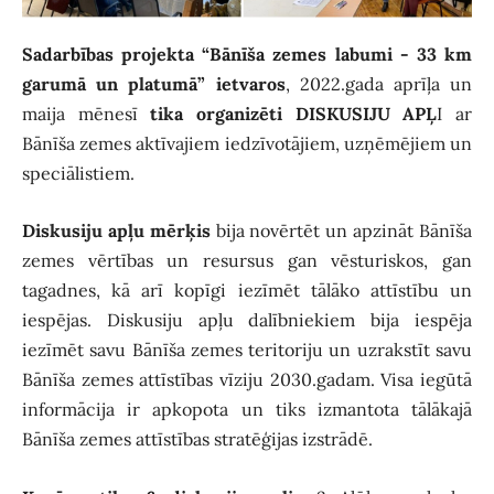
Sadarbības projekta “Bānīša zemes labumi - 33 km
garumā un platumā” ietvaros
, 2022.gada aprīļa un
maija mēnesī
tika organizēti DISKUSIJU APĻ
I ar
Bānīša zemes aktīvajiem iedzīvotājiem, uzņēmējiem un
speciālistiem.
Diskusiju apļu mērķis
bija novērtēt un apzināt Bānīša
zemes vērtības un resursus gan vēsturiskos, gan
tagadnes, kā arī kopīgi iezīmēt tālāko attīstību un
iespējas. Diskusiju apļu dalībniekiem bija iespēja
iezīmēt savu Bānīša zemes teritoriju un uzrakstīt savu
Bānīša zemes attīstības vīziju 2030.gadam. Visa iegūtā
informācija ir apkopota un tiks izmantota tālākajā
Bānīša zemes attīstības stratēģijas izstrādē.