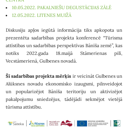
10.05.2022. PAKALNIEŠU DEGUSTĀCIJAS ZĀLĒ
12.05.2022. LITENES MUIŽĀ
Diskusiju apļos iegūtā informācija tiks apkopota un
prezentēta sadarbības projekta konferencē “Tūrisma
attīstības un sadarbības perspektīvas Bānīša zemē”, kas
notiks 2022.gada 18.maijā Stāmerienas pilī,
Vecstāmerienā, Gulbenes novadā.
Šī sadarbības projekta mērķis
ir veicināt Gulbenes un
Alūksnes novadu ekonomisko izaugsmi, pilnveidojot
un popularizējot Bānīša teritoriju un aktivizējot
pakalpojumu sniedzējus, tādējādi sekmējot vietējā
tūrisma attīstību.