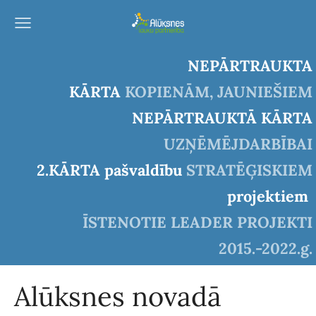
NEPĀRTRAUKTA
KĀRTA
KOPIENĀM, JAUNIEŠIEM
NEPĀRTRAUKTĀ KĀRTA
UZŅĒMĒJDARBĪBAI
2.KĀRTA pašvaldību
STRATĒĢISKIEM
projektiem
ĪSTENOTIE LEADER PROJEKTI
2015.-2022.g.
Alūksnes novadā