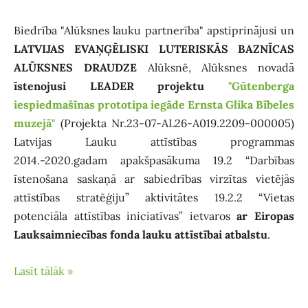
Biedrība "Alūksnes lauku partnerība" apstiprinājusi un
LATVIJAS EVAŅĢĒLISKI LUTERISKĀS BAZNĪCAS
ALŪKSNES DRAUDZE
Alūksnē, Alūksnes novadā
īstenojusi LEADER projektu
"Gūtenberga
iespiedmašīnas prototipa iegāde Ernsta Glika Bībeles
muzejā"
(Projekta Nr.23-07-AL26-A019.2209-000005)
Latvijas Lauku attīstības programmas
2014.-2020.gadam apakšpasākuma 19.2 “Darbības
īstenošana saskaņā ar sabiedrības virzītas vietējās
attīstības stratēģiju” aktivitātes 19.2.2 “Vietas
potenciāla attīstības iniciatīvas” ietvaros
ar Eiropas
Lauksaimniecības fonda lauku attīstībai atbalstu
.
Lasīt tālāk »