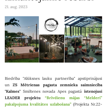
21. aug. 2023
Biedrība "Alūksnes lauku partnerība" apstiprinājusi
un
ZS Mētrienas pagasta zemnieka saimniecība
"Kalmes"
Smiltenes novada Apes pagastā
īstenojusi
LEADER projektu
“Brīvdienu mājas “Melderi”
pakalpojuma kvalitātes uzlabošana”
(Projekta Nr.22-