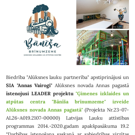
Biedrība "Alūksnes lauku partnerība" apstiprinājusi un
SIA "Annas Vairogi"
Alūksnes novada Annas pagastā
īstenojusi LEADER projektu
"Ģimenes izklaides un
atpūtas centra "Bānīša brīnumzeme" izveide
Alūksnes novada Annas pagastā"
(Projekta Nr.23-07-
AL26-A019.2107-00000) Latvijas Lauku attīstības
programmas 2014.-2020.gadam apakšpasākuma 19.2
“Darbības īstenošana saskaņā ar sabiedrības virzītas