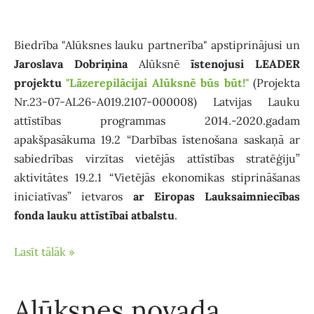
Biedrība "Alūksnes lauku partnerība" apstiprinājusi un
Jaroslava Dobriņina
Alūksnē
īstenojusi LEADER
projektu
"Lāzerepilācijai Alūksnē būs būt!"
(Projekta
Nr.23-07-AL26-A019.2107-000008) Latvijas Lauku
attīstības programmas 2014.-2020.gadam
apakšpasākuma 19.2 “Darbības īstenošana saskaņā ar
sabiedrības virzītas vietējās attīstības stratēģiju”
aktivitātes 19.2.1 “Vietējās ekonomikas stiprināšanas
iniciatīvas” ietvaros
ar Eiropas Lauksaimniecības
fonda lauku attīstībai atbalstu
.
Lasīt tālāk »
Alūksnes novada