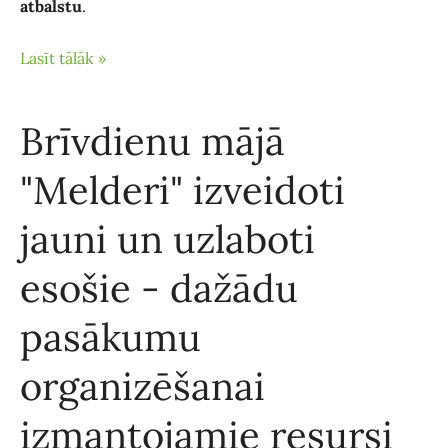
atbalstu
.
Lasīt tālāk »
Brīvdienu mājā
"Melderi" izveidoti
jauni un uzlaboti
esošie - dažādu
pasākumu
organizēšanai
izmantojamie resursi