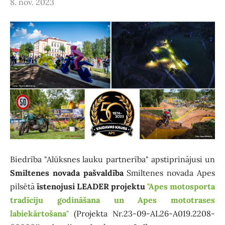
8. nov. 2023
Biedrība "Alūksnes lauku partnerība" apstiprinājusi un
Smiltenes novada pašvaldība
Smiltenes novada Apes
pilsētā
īstenojusi LEADER projektu
"Apes motosporta
tradīciju godināšana un Apes mototrases
labiekārtošana"
(Projekta Nr.23-09-AL26-A019.2208-