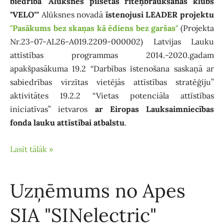
biedrība "Alūksnes pilsētas riteņbraukšanas klubs
"VELO""
Alūksnes novadā
īstenojusi LEADER projektu
"Pasākums bez skaņas kā ēdiens bez garšas"
(Projekta
Nr.23-07-AL26-A019.2209-000002) Latvijas Lauku
attīstības programmas 2014.-2020.gadam
apakšpasākuma 19.2 “Darbības īstenošana saskaņā ar
sabiedrības virzītas vietējās attīstības stratēģiju”
aktivitātes 19.2.2 “Vietas potenciāla attīstības
iniciatīvas” ietvaros
ar Eiropas Lauksaimniecības
fonda lauku attīstībai atbalstu
.
Lasīt tālāk »
Uzņēmums no Apes
SIA "SINelectric"