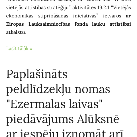
vietējās attīstības stratēģiju” aktivitātes 19.2.1 “Vietējās
ekonomikas stiprināšanas iniciatīvas” ietvaros
ar
Eiropas Lauksaimniecības fonda lauku attīstībai
atbalstu
.
Lasīt tālāk »
Paplašināts
peldlīdzekļu nomas
"Ezermalas laivas"
piedāvājums Alūksnē
ar iespēju iznomāt arī