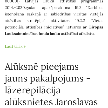
000001) Latvijas Lauku attīstības programmas
2014.-2020.gadam apakšpasākuma 19.2 “Darbības
īstenošana saskaņā ar sabiedrības virzītas vietējās
attīstības stratēģiju” aktivitātes 19.2.2 “Vietas
potenciāla attīstības iniciatīvas” ietvaros
ar Eiropas
Lauksaimniecības fonda lauku attīstībai atbalstu
.
Lasīt tālāk »
Alūksnē pieejams
jauns pakalpojums -
lāzerepilācija
alūksnietes Jaroslavas