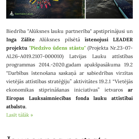
Biedrība "Alūksnes lauku partnerība" apstiprinājusi un
Inga Zālīte
Alūksnes pilsētā
īstenojusi LEADER
projektu
"Piedzīvo ūdens stāstu"
(Projekta Nr.23-07-
AL26-A019.2107-000010) Latvijas Lauku attīstības
programmas 2014.-2020.gadam apakšpasākuma 19.2
“Darbības īstenošana saskaņā ar sabiedrības virzītas
vietējās attīstības stratēģiju” aktivitātes 19.2.1 “Vietējās
ekonomikas stiprināšanas iniciatīvas” ietvaros
ar
Eiropas Lauksaimniecības fonda lauku attīstībai
atbalstu
.
Lasīt tālāk »