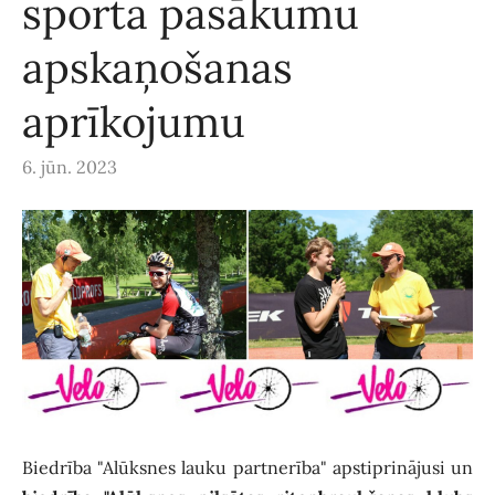
sporta pasākumu
apskaņošanas
aprīkojumu
6. jūn. 2023
Biedrība "Alūksnes lauku partnerība" apstiprinājusi un