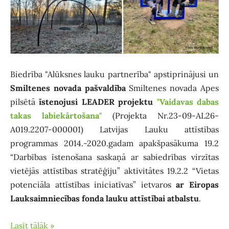
Biedrība "Alūksnes lauku partnerība" apstiprinājusi un
Smiltenes novada pašvaldība
Smiltenes novada Apes
pilsētā
īstenojusi LEADER projektu
"Vaidavas dabas
takas labiekārtošana"
(Projekta Nr.23-09-AL26-
A019.2207-000001) Latvijas Lauku attīstības
programmas 2014.-2020.gadam apakšpasākuma 19.2
“Darbības īstenošana saskaņā ar sabiedrības virzītas
vietējās attīstības stratēģiju” aktivitātes 19.2.2 “Vietas
potenciāla attīstības iniciatīvas” ietvaros
ar Eiropas
Lauksaimniecības fonda lauku attīstībai atbalstu
.
Lasīt tālāk »