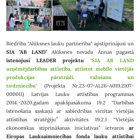
Biedrība "Alūksnes lauku partnerība" apstiprinājusi un
SIA "AB LAND"
Alūksnes novada Annas pagastā
īstenojusi LEADER projektu
"SIA AB LAND
uzņēmējdarbības attīstība, attīstot mobilo vietējās
produkcijas pārstrādi, ražošanu un
tirdzniecību"
(Projekta Nr.23-07-AL26-A019.2107-
000011) Latvijas Lauku attīstības programmas
2014.-2020.gadam apakšpasākuma 19.2 “Darbības
īstenošana saskaņā ar sabiedrības virzītas vietējās
attīstības stratēģiju” aktivitātes 19.2.1 “Vietējās
ekonomikas stiprināšanas iniciatīvas” ietvaros
ar
Eiropas Lauksaimniecības fonda lauku attīstībai