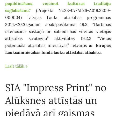
papildināšana, veicinot kultūras tradīciju
saglabāšanu."
(Projekta Nr.23-07-AL26-A019.2209-
000004) Latvijas Lauku attīstības programmas
2014.-2020.gadam apakšpasākuma 19.2 “Darbības
īstenošana saskaņā ar sabiedrības virzītas vietējās
attīstības stratēģiju” aktivitātes 19.2.2 “Vietas
potenciāla attīstības iniciatīvas” ietvaros
ar Eiropas
Lauksaimniecības fonda lauku attīstībai atbalstu
.
Lasīt tālāk »
SIA "Impress Print" no
Alūksnes attīstās un
piedāvā arī gaismas