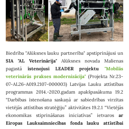
Biedrība "Alūksnes lauku partnerība" apstiprinājusi un
SIA "AL Veterinārija"
Alūksnes novada Malienas
pagastā
īstenojusi LEADER projektu
"Mobilās
veterinārās prakses modernizācija"
(Projekta Nr.23-
07-AL26-A019.2107-000003) Latvijas Lauku attīstības
programmas 2014.-2020.gadam apakšpasākuma 19.2
“Darbības īstenošana saskaņā ar sabiedrības virzītas
vietējās attīstības stratēģiju” aktivitātes 19.2.1 “Vietējās
ekonomikas stiprināšanas iniciatīvas” ietvaros
ar
Eiropas Lauksaimniecības fonda lauku attīstībai