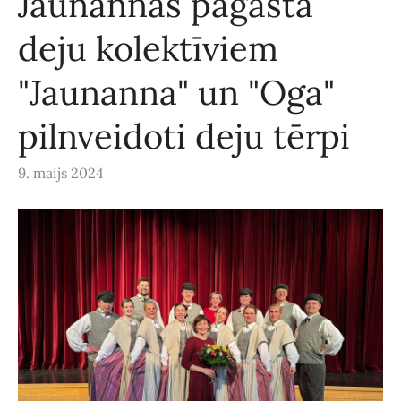
Jaunannas pagasta
deju kolektīviem
"Jaunanna" un "Oga"
pilnveidoti deju tērpi
9. maijs 2024