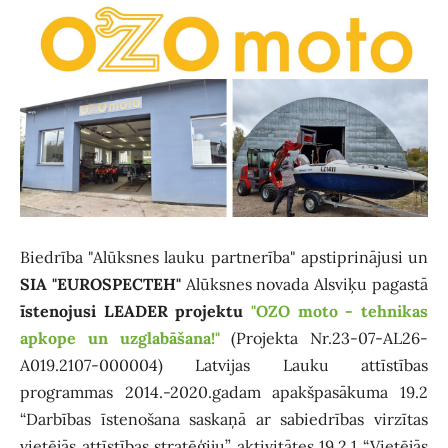
Biedrība "Alūksnes lauku partnerība" apstiprinājusi un
SIA "EUROSPECTEH"
Alūksnes novada Alsviķu pagastā
īstenojusi LEADER projektu
"OZO moto - tehnikas
apkope un uzglabāšana!"
(Projekta Nr.23-07-AL26-
A019.2107-000004) Latvijas Lauku attīstības
programmas 2014.-2020.gadam apakšpasākuma 19.2
“Darbības īstenošana saskaņā ar sabiedrības virzītas
vietējās attīstības stratēģiju” aktivitātes 19.2.1 “Vietējās