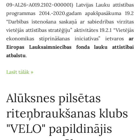
09-AL26-A019.2102-000001) Latvijas Lauku attīstības
programmas 2014.-2020.gadam apakšpasākuma 19.2
“Darbības īstenošana saskaņā ar sabiedrības virzītas
vietējās attīstības stratēģiju” aktivitātes 19.2.1 “Vietējās
ekonomikas stiprināšanas iniciatīvas” ietvaros
ar
Eiropas Lauksaimniecības fonda lauku attīstībai
atbalstu
.
Lasīt tālāk »
Alūksnes pilsētas
riteņbraukšanas klubs
"VELO" papildinājis