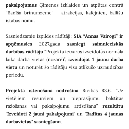
pakalpojumus
Ģimenes izklaides un atpūtas centrā
“Bānīša brīnumzeme” – atrakcijas, kafejnīcu, ballīšu
istabas nomu.
Sasniedzamie izpildes rādītāji:
SIA “Annas Vairogi” ir
apņēmusies
2027.gadā
sasniegt saimnieciskās
darbības rādītāju
“Projekta ietvaros izveidotās normāla
laika darba vietas (nozarē)”,
izveidojot 1 jaunu darba
vietu
un noturēt šo rādītāju visu atlikušo uzraudzības
periodu.
Projekta īstenošana nodrošina
Rīcības R3.6. “Uz
vietējiem resursiem un pieprasījumu balstītas
ražošanas vai pakalpojumu attīstīšana”
rezultātu
"Izveidoti 2 jauni pakalpojumi"
un
"Radītas 4 jaunas
darbavietas" sasniegšanu
.