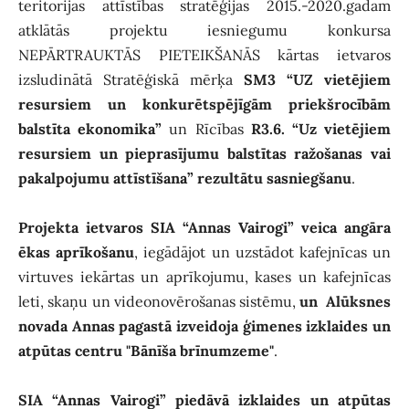
teritorijas attīstības stratēģijas 2015.-2020.gadam
atklātās projektu iesniegumu konkursa
NEPĀRTRAUKTĀS PIETEIKŠANĀS kārtas ietvaros
izsludinātā Stratēģiskā mērķa
SM3 “UZ vietējiem
resursiem un konkurētspējīgām priekšrocībām
balstīta ekonomika”
un Rīcības
R3.6. “Uz vietējiem
resursiem un pieprasījumu balstītas ražošanas vai
pakalpojumu attīstīšana” rezultātu sasniegšanu
.
Projekta ietvaros SIA “Annas Vairogi” veica angāra
ēkas aprīkošanu
, iegādājot un uzstādot kafejnīcas un
virtuves iekārtas un aprīkojumu, kases un kafejnīcas
leti, skaņu un videonovērošanas sistēmu,
un Alūksnes
novada Annas pagastā izveidoja ģimenes izklaides un
atpūtas centru "Bānīša brīnumzeme"
.
SIA “Annas Vairogi” piedāvā izklaides un atpūtas