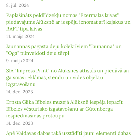
8. jūl. 2024
Paplašināts peldlīdzekļu nomas "Ezermalas laivas"
piedāvājums Alūksnē ar iespēju iznomāt arī kajakus un
RAFT tipa laivas
14. maijs 2024
Jaunannas pagasta deju kolektīviem "Jaunanna" un
"Oga" pilnveidoti deju tērpi
9. maijs 2024
SIA "Impress Print" no Alūksnes attīstās un piedāvā arī
gaismas reklāmas, stendu un vides objektu
izgatavošanu
14. dec. 2023
Ernsta Glika Bībeles muzejā Alūksnē iespēja iepazīt
Bībeles vēsturisko izgatavošanu ar Gūtenberga
iespiedmašīnas prototipu
14. dec. 2023
Apē Vaidavas dabas takā uzstādīti jauni elementi dabas