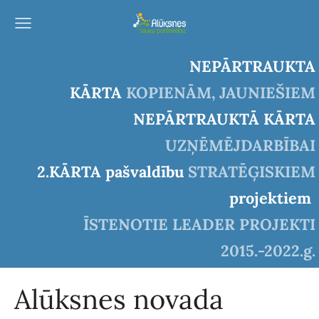
NEPĀRTRAUKTA
KĀRTA
KOPIENĀM, JAUNIEŠIEM
NEPĀRTRAUKTĀ KĀRTA
UZŅĒMĒJDARBĪBAI
2.KĀRTA pašvaldību
STRATĒĢISKIEM
projektiem
ĪSTENOTIE LEADER PROJEKTI
2015.-2022.g.
Alūksnes novada