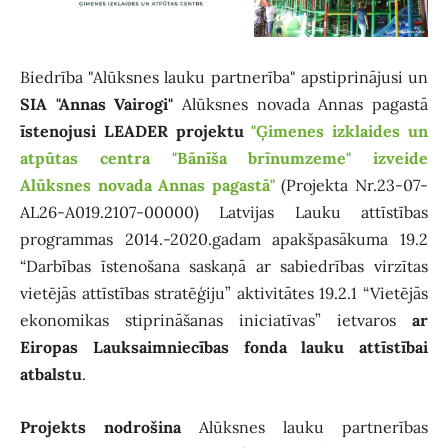
Biedrība "Alūksnes lauku partnerība" apstiprinājusi un
SIA "Annas Vairogi"
Alūksnes novada Annas pagastā
īstenojusi LEADER projektu
"Ģimenes izklaides un
atpūtas centra "Bānīša brīnumzeme" izveide
Alūksnes novada Annas pagastā"
(Projekta Nr.23-07-
AL26-A019.2107-00000) Latvijas Lauku attīstības
programmas 2014.-2020.gadam apakšpasākuma 19.2
“Darbības īstenošana saskaņā ar sabiedrības virzītas
vietējās attīstības stratēģiju” aktivitātes 19.2.1 “Vietējās
ekonomikas stiprināšanas iniciatīvas” ietvaros
ar
Eiropas Lauksaimniecības fonda lauku attīstībai
atbalstu
.
Projekts nodrošina
Alūksnes lauku partnerības