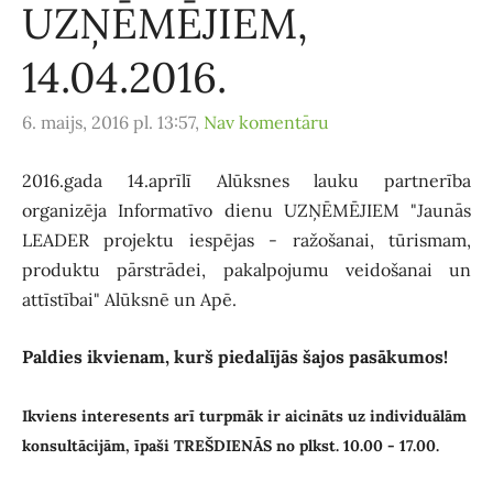
UZŅĒMĒJIEM,
14.04.2016.
6. maijs, 2016 pl. 13:57,
Nav komentāru
2016.gada 14.aprīlī Alūksnes lauku partnerība
organizēja Informatīvo dienu UZŅĒMĒJIEM "Jaunās
LEADER projektu iespējas - ražošanai, tūrismam,
produktu pārstrādei, pakalpojumu veidošanai un
attīstībai" Alūksnē un Apē.
Paldies ikvienam, kurš piedalījās šajos pasākumos!
Ikviens interesents arī turpmāk ir aicināts uz individuālām
konsultācijām, īpaši TREŠDIENĀS no plkst. 10.00 - 17.00.