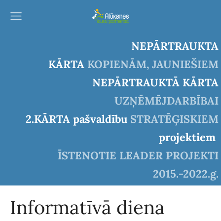
NEPĀRTRAUKTA
KĀRTA
KOPIENĀM, JAUNIEŠIEM
NEPĀRTRAUKTĀ KĀRTA
UZŅĒMĒJDARBĪBAI
2.KĀRTA pašvaldību
STRATĒĢISKIEM
projektiem
ĪSTENOTIE LEADER PROJEKTI
2015.-2022.g.
Informatīvā diena