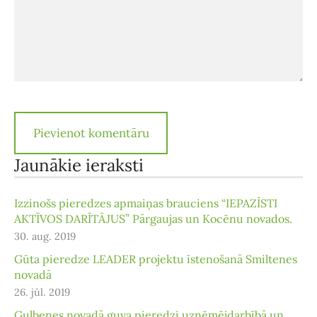
Jaunākie ieraksti
Izzinošs pieredzes apmaiņas brauciens “IEPAZĪSTI
AKTĪVOS DARĪTĀJUS” Pārgaujas un Kocēnu novados.
30. aug. 2019
Gūta pieredze LEADER projektu īstenošanā Smiltenes
novadā
26. jūl. 2019
Gulbenes novadā guva pieredzi uzņēmējdarbībā un