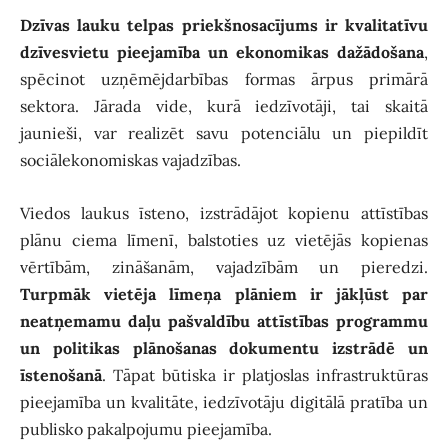
Dzīvas lauku telpas priekšnosacījums ir kvalitatīvu
dzīvesvietu pieejamība un ekonomikas dažādošana
,
spēcinot uzņēmējdarbības formas ārpus primārā
sektora. Jārada vide, kurā iedzīvotāji, tai skaitā
jaunieši, var realizēt savu potenciālu un piepildīt
sociālekonomiskas vajadzības.
Viedos laukus īsteno, izstrādājot kopienu attīstības
plānu ciema līmenī, balstoties uz vietējās kopienas
vērtībām, zināšanām, vajadzībām un pieredzi.
Turpmāk vietēja līmeņa plāniem ir jākļūst par
neatņemamu daļu pašvaldību attīstības programmu
un politikas plānošanas dokumentu izstrādē un
īstenošanā
. Tāpat būtiska ir platjoslas infrastruktūras
pieejamība un kvalitāte, iedzīvotāju digitālā pratība un
publisko pakalpojumu pieejamība.