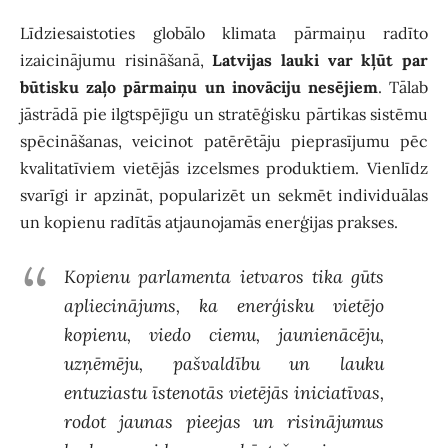
Līdziesaistoties globālo klimata pārmaiņu radīto
izaicinājumu risināšanā,
Latvijas lauki var kļūt par
būtisku zaļo pārmaiņu un inovāciju nesējiem
. Tālab
jāstrādā pie ilgtspējīgu un stratēģisku pārtikas sistēmu
spēcināšanas, veicinot patērētāju pieprasījumu pēc
kvalitatīviem vietējās izcelsmes produktiem. Vienlīdz
svarīgi ir apzināt, popularizēt un sekmēt individuālas
un kopienu radītās atjaunojamās enerģijas prakses.
Kopienu parlamenta ietvaros tika gūts
apliecinājums, ka enerģisku vietējo
kopienu, viedo ciemu, jaunienācēju,
uzņēmēju, pašvaldību un lauku
entuziastu īstenotās vietējās iniciatīvas,
rodot jaunas pieejas un risinājumus