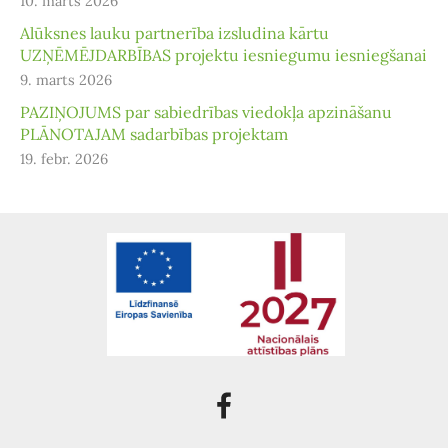
10. marts 2026
Alūksnes lauku partnerība izsludina kārtu
UZŅĒMĒJDARBĪBAS projektu iesniegumu iesniegšanai
9. marts 2026
PAZIŅOJUMS par sabiedrības viedokļa apzināšanu
PLĀNOTAJAM sadarbības projektam
19. febr. 2026