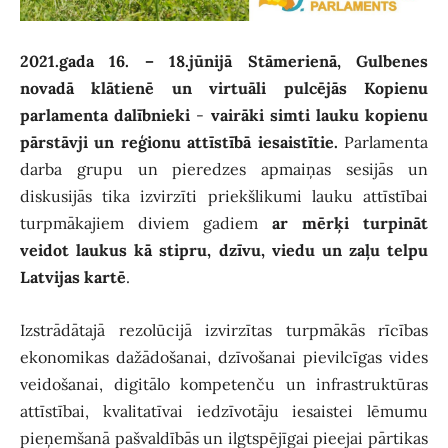
2021.gada 16. – 18.jūnijā Stāmerienā, Gulbenes
novadā klātienē un virtuāli pulcējās Kopienu
parlamenta dalībnieki
-
vairāki simti lauku kopienu
pārstāvji un reģionu attīstībā iesaistītie.
Parlamenta
darba grupu un pieredzes apmaiņas sesijās un
diskusijās tika izvirzīti priekšlikumi lauku attīstībai
turpmākajiem diviem gadiem
ar mērķi turpināt
veidot laukus kā stipru, dzīvu, viedu un zaļu telpu
Latvijas kartē
.
Izstrādātajā rezolūcijā izvirzītas turpmākās rīcības
ekonomikas dažādošanai, dzīvošanai pievilcīgas vides
veidošanai, digitālo kompetenču un infrastruktūras
attīstībai, kvalitatīvai iedzīvotāju iesaistei lēmumu
pieņemšanā pašvaldībās un ilgtspējīgai pieejai pārtikas