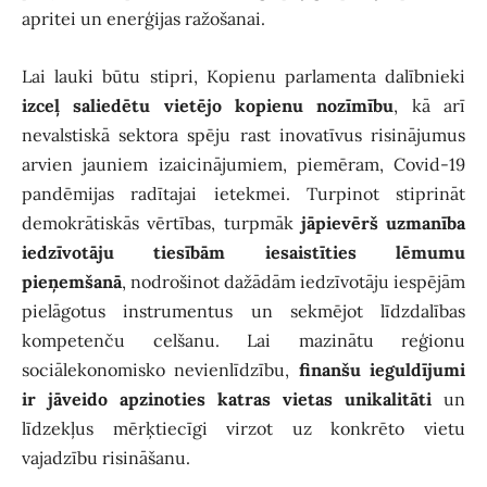
apritei un enerģijas ražošanai.
Lai lauki būtu stipri, Kopienu parlamenta dalībnieki
izceļ saliedētu vietējo kopienu nozīmību
, kā arī
nevalstiskā sektora spēju rast inovatīvus risinājumus
arvien jauniem izaicinājumiem, piemēram, Covid-19
pandēmijas radītajai ietekmei. Turpinot stiprināt
demokrātiskās vērtības, turpmāk
jāpievērš uzmanība
iedzīvotāju tiesībām iesaistīties lēmumu
pieņemšanā
, nodrošinot dažādām iedzīvotāju iespējām
pielāgotus instrumentus un sekmējot līdzdalības
kompetenču celšanu. Lai mazinātu reģionu
sociālekonomisko nevienlīdzību,
finanšu ieguldījumi
ir jāveido apzinoties katras vietas unikalitāti
un
līdzekļus mērķtiecīgi virzot uz konkrēto vietu
vajadzību risināšanu.