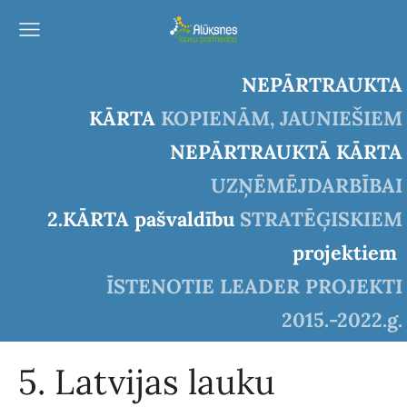
NEPĀRTRAUKTA
KĀRTA
KOPIENĀM, JAUNIEŠIEM
NEPĀRTRAUKTĀ KĀRTA
UZŅĒMĒJDARBĪBAI
2.KĀRTA pašvaldību
STRATĒĢISKIEM
projektiem
ĪSTENOTIE LEADER PROJEKTI
2015.-2022.g.
5. Latvijas lauku