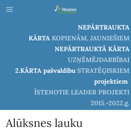
NEPĀRTRAUKTA
KĀRTA
KOPIENĀM, JAUNIEŠIEM
NEPĀRTRAUKTĀ KĀRTA
UZŅĒMĒJDARBĪBAI
2.KĀRTA pašvaldību
STRATĒĢISKIEM
projektiem
ĪSTENOTIE LEADER PROJEKTI
2015.-2022.g.
Alūksnes lauku