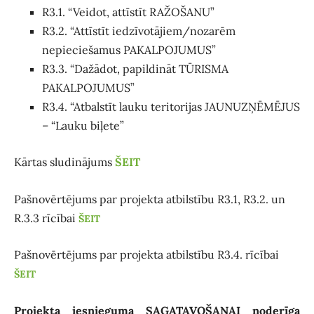
R3.1. “Veidot, attīstīt RAŽOŠANU”
R3.2. “Attīstīt iedzīvotājiem/nozarēm
nepieciešamus PAKALPOJUMUS”
R3.3. “Dažādot, papildināt TŪRISMA
PAKALPOJUMUS”
R3.4. “Atbalstīt lauku teritorijas JAUNUZŅĒMĒJUS
– “Lauku biļete”
Kārtas sludinājums
ŠEIT
Pašnovērtējums par projekta atbilstību R3.1, R3.2. un
R.3.3 rīcībai
ŠEIT
Pašnovērtējums par projekta atbilstību R3.4. rīcībai
ŠEIT
Projekta iesnieguma SAGATAVOŠANAI noderīga