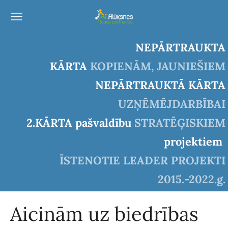
NEPĀRTRAUKTA
KĀRTA
KOPIENĀM, JAUNIEŠIEM
NEPĀRTRAUKTĀ KĀRTA
UZŅĒMĒJDARBĪBAI
2.KĀRTA pašvaldību
STRATĒĢISKIEM
projektiem
ĪSTENOTIE LEADER PROJEKTI
2015.-2022.g.
Aicinām uz biedrības