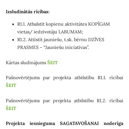
Izsludinātās rīcības:
R1.1. Atbalstīt kopienu aktivitātes KOPĪGAM
vietas/ iedzīvotāju LABUMAM;
R1.2. Attīstīt jauniešu, t.sk. bērnu DZĪVES
PRASMES – “Jauniešu iniciatīvas”.
Kārtas sludinājums
ŠEIT
Pašnovērtējums par projekta atbilstību R1.1. rīcībai
ŠEIT
Pašnovērtējums par projekta atbilstību R1.2. rīcībai
ŠEIT
Projekta iesnieguma SAGATAVOŠANAI noderīga