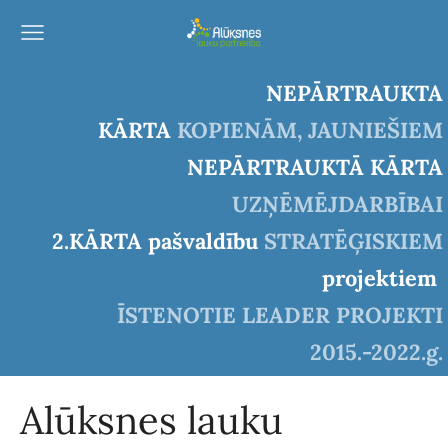
NEPĀRTRAUKTA
KĀRTA
KOPIENĀM, JAUNIEŠIEM
NEPĀRTRAUKTĀ KĀRTA
UZŅĒMĒJDARBĪBAI
2.KĀRTA pašvaldību
STRATĒĢISKIEM
projektiem
ĪSTENOTIE LEADER PROJEKTI
2015.-2022.g.
Alūksnes lauku